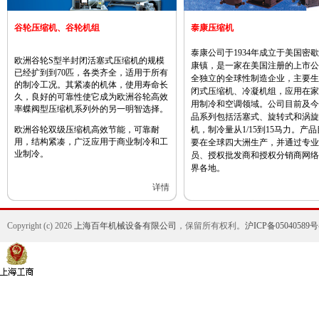
谷轮压缩机、谷轮机组
泰康压缩机
泰康公司于1934年成立于美国密
欧洲谷轮S型半封闭活塞式压缩机的规模
康镇，是一家在美国注册的上市公
已经扩到到70匹，各类齐全，适用于所有
全独立的全球性制造企业，主要生
的制冷工况。其紧凑的机体，使用寿命长
闭式压缩机、冷凝机组，应用在家
久，良好的可靠性使它成为欧洲谷轮高效
用制冷和空调领域。公司目前及今
率蝶阀型压缩机系列外的另一明智选择。
品系列包括活塞式、旋转式和涡旋
欧洲谷轮双级压缩机高效节能，可靠耐
机，制冷量从1/15到15马力。产
用，结构紧凑，广泛应用于商业制冷和工
要在全球四大洲生产，并通过专业
业制冷。
员、授权批发商和授权分销商网络
界各地。
详情
Copyright (c) 2026
上海百年机械设备有限公司
，保留所有权利。
沪ICP备05040589号